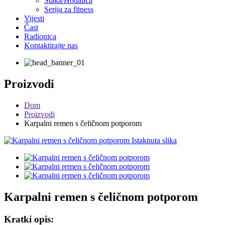
Štaka/Hodalica
Serija za fitness
Vijesti
Čast
Radionica
Kontaktirajte nas
Proizvodi
Dom
Proizvodi
Karpalni remen s čeličnom potporom
Karpalni remen s čeličnom potporom
Kratki opis: