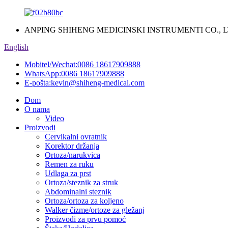
ANPING SHIHENG MEDICINSKI INSTRUMENTI CO., L
English
Mobitel/Wechat:
0086 18617909888
WhatsApp:
0086 18617909888
E-pošta:
kevin@shiheng-medical.com
Dom
O nama
Video
Proizvodi
Cervikalni ovratnik
Korektor držanja
Ortoza/narukvica
Remen za ruku
Udlaga za prst
Ortoza/steznik za struk
Abdominalni steznik
Ortoza/ortoza za koljeno
Walker čizme/ortoze za gležanj
Proizvodi za prvu pomoć