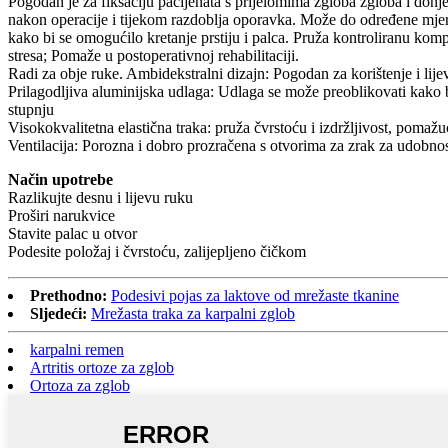
Pogodan je za fiksaciju pacijenata s prijelomima zgloba zgloba i donje
nakon operacije i tijekom razdoblja oporavka. Može do određene mjere 
kako bi se omogućilo kretanje prstiju i palca. Pruža kontroliranu kom
stresa; Pomaže u postoperativnoj rehabilitaciji.
Radi za obje ruke. Ambidekstralni dizajn: Pogodan za korištenje i li
Prilagodljiva aluminijska udlaga: Udlaga se može preoblikovati kako 
stupnju
Visokokvalitetna elastična traka: pruža čvrstoću i izdržljivost, pomažu
Ventilacija: Porozna i dobro prozračena s otvorima za zrak za udobnos
Način upotrebe
Razlikujte desnu i lijevu ruku
Proširi narukvice
Stavite palac u otvor
Podesite položaj i čvrstoću, zalijepljeno čičkom
Prethodno:
Podesivi pojas za laktove od mrežaste tkanine
Sljedeći:
Mrežasta traka za karpalni zglob
karpalni remen
Artritis ortoze za zglob
Ortoza za zglob