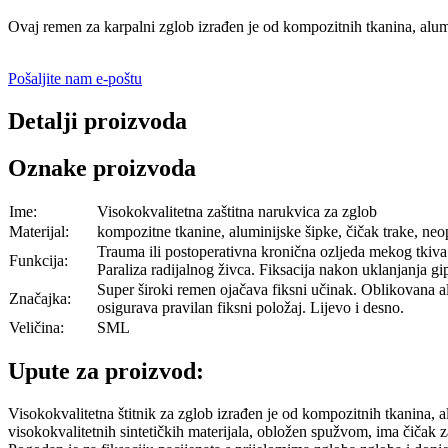
Ovaj remen za karpalni zglob izrađen je od kompozitnih tkanina, alumi
Pošaljite nam e-poštu
Detalji proizvoda
Oznake proizvoda
Ime:
Visokokvalitetna zaštitna narukvica za zglob
Materijal:
kompozitne tkanine, aluminijske šipke, čičak trake, neo
Trauma ili postoperativna kronična ozljeda mekog tkiva
Funkcija:
Paraliza radijalnog živca. Fiksacija nakon uklanjanja g
Super široki remen ojačava fiksni učinak. Oblikovana a
Značajka:
osigurava pravilan fiksni položaj. Lijevo i desno.
Veličina:
SML
Upute za proizvod:
Visokokvalitetna štitnik za zglob izrađen je od kompozitnih tkanina, a
visokokvalitetnih sintetičkih materijala, obložen spužvom, ima čičak z