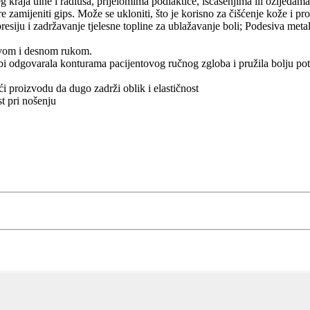
g kraja ulne i radiusa, prijelomima podlaktice, iščašenjima ili ozljedam
zamijeniti gips. Može se ukloniti, što je korisno za čišćenje kože i p
presiju i zadržavanje tjelesne topline za ublažavanje boli; Podesiva me
jevom i desnom rukom.
bi odgovarala konturama pacijentovog ručnog zgloba i pružila bolju po
ći proizvodu da dugo zadrži oblik i elastičnost
t pri nošenju