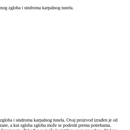
učnog zgloba i sindroma karpalnog tunela.
e zgloba i sindroma karpalnog tunela. Ovaj proizvod izrađen je od
ksirane, a kut zgloba zgloba može se podesiti prema potrebama.