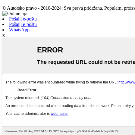
© Autorsko pravo - 2010-2024: Sva prava pridržana. Popularni proizv
Pošalji e-poštu
Pošalji e-poštu
WhatsApp
x