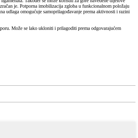
a ligamenata. Također se može koristiti za gore navedene dijelove
rozračan je. Potporna imobilizacija zgloba u funkcionalnom položaju
talna udlaga omogućuje samoprilagođavanje prema aktivnosti i razini
tporu. Može se lako ukloniti i prilagoditi prema odgovarajućem