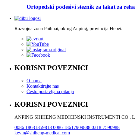
Ortopedski podesivi steznik za lakat za rehab
Razvojna zona Paihuai, okrug Anping, provincija Hebei.
KORISNI POVEZNICI
O nama
Kontaktirajte nas
Često postavljana pitanja
KORISNI POVEZNICI
ANPING SHIHENG MEDICINSKI INSTRUMENTI CO., L
0086 18631859818 0086 18617909888 0318-7590988
kevin@shiheng-medical.com