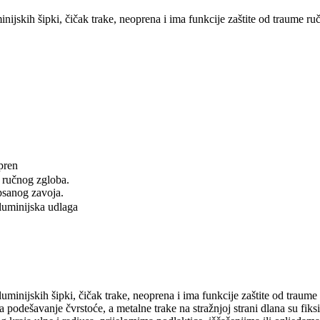
nijskih šipki, čičak trake, neoprena i ima funkcije zaštite od traume r
pren
 ručnog zgloba.
ipsanog zavoja.
luminijska udlaga
luminijskih šipki, čičak trake, neoprena i ima funkcije zaštite od traum
a podešavanje čvrstoće, a metalne trake na stražnjoj strani dlana su fi