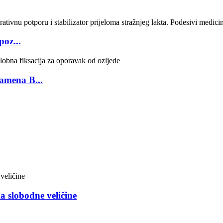
poz...
ramena B...
 slobodne veličine