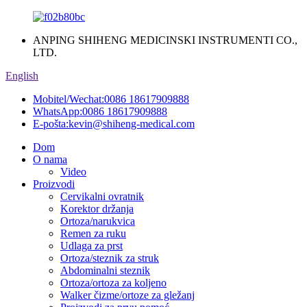
ANPING SHIHENG MEDICINSKI INSTRUMENTI CO.,
LTD.
English
Mobitel/Wechat:
0086 18617909888
WhatsApp:
0086 18617909888
E-pošta:
kevin@shiheng-medical.com
Dom
O nama
Video
Proizvodi
Cervikalni ovratnik
Korektor držanja
Ortoza/narukvica
Remen za ruku
Udlaga za prst
Ortoza/steznik za struk
Abdominalni steznik
Ortoza/ortoza za koljeno
Walker čizme/ortoze za gležanj