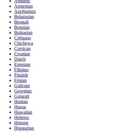
Amharic
Armenian
Azerbaijani
Belarusian
Bengali
Bosnian
Bulgarian
Cebuano
Chichewa
Corsican
Croatian
Dutch
Estonian
Filipino
Finnish
Frisian
Galician
Georgian
Gujarati
Haitian
Hausa
Hawaiian
Hebrew
Hmong
Hungarian