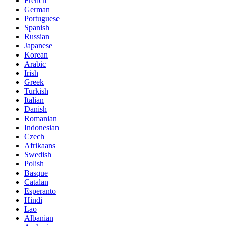
French
German
Portuguese
Spanish
Russian
Japanese
Korean
Arabic
Irish
Greek
Turkish
Italian
Danish
Romanian
Indonesian
Czech
Afrikaans
Swedish
Polish
Basque
Catalan
Esperanto
Hindi
Lao
Albanian