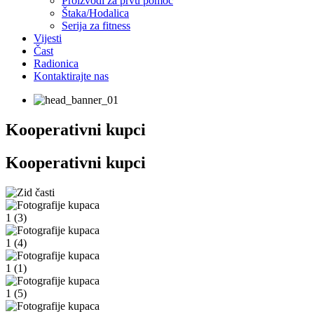
Proizvodi za prvu pomoć
Štaka/Hodalica
Serija za fitness
Vijesti
Čast
Radionica
Kontaktirajte nas
Kooperativni kupci
Kooperativni kupci