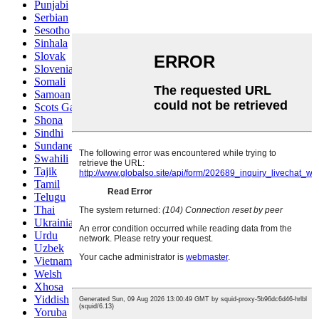
Punjabi
Serbian
Sesotho
Sinhala
Slovak
Slovenian
Somali
Samoan
Scots Gaelic
Shona
Sindhi
Sundanese
Swahili
Tajik
Tamil
Telugu
Thai
Ukrainian
Urdu
Uzbek
Vietnamese
Welsh
Xhosa
Yiddish
Yoruba